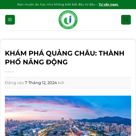
Bỏ
Bạn muốn du học như không biết bắt đầu từ đâu –
Tư vấn ngay
qua
nội
dung
KHÁM PHÁ QUẢNG CHÂU: THÀNH
PHỐ NĂNG ĐỘNG
Đăng vào
7 Tháng 12, 2024
bởi