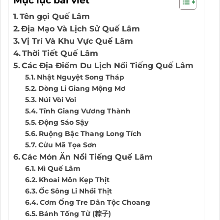
Mục lục bài viết
Tên gọi Quế Lâm
Địa Mạo Và Lịch Sử Quế Lâm
Vị Trí Và Khu Vực Quế Lâm
Thời Tiết Quế Lâm
Các Địa Điểm Du Lịch Nổi Tiếng Quế Lâm
Nhật Nguyệt Song Tháp
Dòng Li Giang Mộng Mơ
Núi Vòi Voi
Tĩnh Giang Vương Thành
Động Sáo Sậy
Ruộng Bậc Thang Long Tích
Cửu Mã Tọa Sơn
Các Món Ăn Nổi Tiếng Quế Lâm
Mì Quế Lâm
Khoai Môn Kẹp Thịt
Ốc Sông Li Nhồi Thịt
Cơm Ống Tre Dân Tộc Choang
Bánh Tống Tử (粽子)