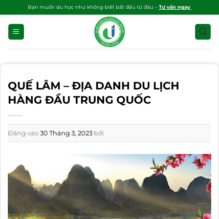
Bỏ
Bạn muốn du học như không biết bắt đầu từ đâu –
Tư vấn ngay
qua
nội
dung
QUẾ LÂM – ĐỊA DANH DU LỊCH
HÀNG ĐẦU TRUNG QUỐC
Đăng vào
30 Tháng 3, 2023
bởi