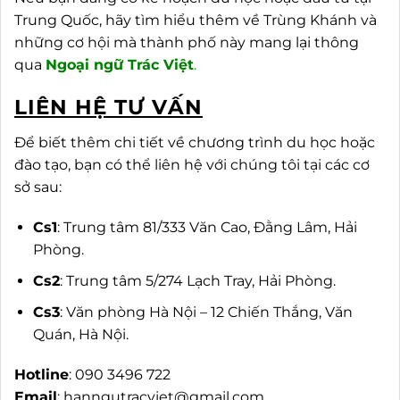
Trung Quốc, hãy tìm hiểu thêm về Trùng Khánh và
những cơ hội mà thành phố này mang lại thông
qua
Ngoại ngữ Trác Việt
.
LIÊN HỆ TƯ VẤN
Để biết thêm chi tiết về chương trình du học hoặc
đào tạo, bạn có thể liên hệ với chúng tôi tại các cơ
sở sau:
Cs1
: Trung tâm 81/333 Văn Cao, Đằng Lâm, Hải
Phòng.
Cs2
: Trung tâm 5/274 Lạch Tray, Hải Phòng.
Cs3
: Văn phòng Hà Nội – 12 Chiến Thắng, Văn
Quán, Hà Nội.
Hotline
: 090 3496 722
Email
:
hanngutracviet@gmail.com