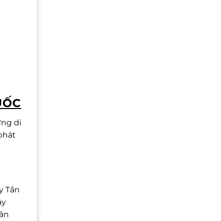
UỐC
ững di
phát
y Tần
ây
văn