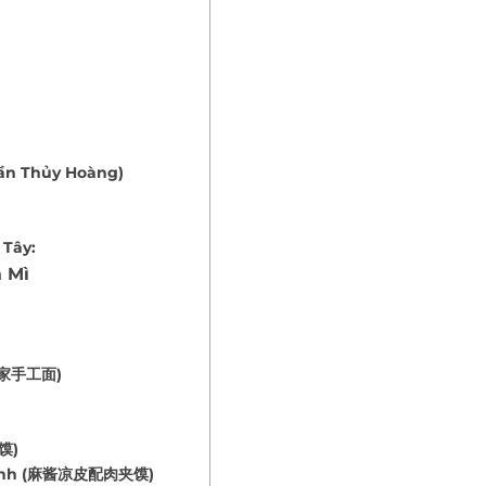
ần Thủy Hoàng)
 Tây:
 Mì
 老闫家手工面)
泡馍)
a lạnh (麻酱凉皮配肉夹馍)