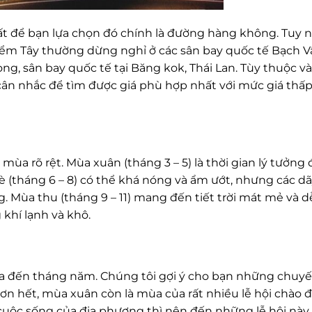
t để bạn lựa chọn đó chính là đường hàng không. Tuy 
hiểm Tây thường dừng nghỉ ở các sân bay quốc tế Bạch 
, sân bay quốc tế tại Băng kok, Thái Lan. Tùy thuộc v
 cân nhắc để tìm được giá phù hợp nhất với mức giá thấ
 mùa rõ rệt. Mùa xuân (tháng 3 – 5) là thời gian lý tưởng
hè (tháng 6 – 8) có thể khá nóng và ẩm ướt, nhưng các dã
g. Mùa thu (tháng 9 – 11) mang đến tiết trời mát mẻ và d
 khí lạnh và khô.
a đến tháng năm. Chúng tôi gợi ý cho bạn những chuyế
n hết, mùa xuân còn là mùa của rất nhiều lễ hội chào 
ộc sống của địa phương thì nên đến những lễ hội này.