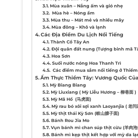
Mùa xuân – Nắng ấm và gió nhẹ
Mùa hè – Nóng ẩm
Mùa thu – Mát mẻ và nhiều mây
Mùa đông – Khô và lạnh
Các Địa Điểm Du Lịch Nổi Tiếng
Thành Cổ Tây An
Đội quân đất nung (Tượng binh mã T
Hoa Sơn
Suối nước nóng Hoa Thanh Trì
Các điểm mua sắm nổi tiếng ở Thiểm
Ẩm Thực Thiểm Tây: Vương Quốc Của
Mỳ Biang Biang
Mỳ Liuxiang ( Mỳ Liễu Hương – 柳巷面 )
Mỳ Mã Hổ (马虎面)
Mỳ rau bó xôi sợi xanh Laoyanjia (
Mỳ thịt thái Kỳ Sơn (岐山臊子面)
Bánh Rou Jia Mo
Vụn bánh mì chan súp thịt cừu (羊肉
Bánh mì kẹp thịt kết hợp với mỳ d