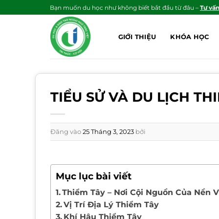
Bỏ
Bạn muốn du học như không biết bắt đầu từ đâu –
Tư vấ
qua
nội
GIỚI THIỆU
KHÓA HỌC
dung
TIỂU SỬ VÀ DU LỊCH TH
Đăng vào
25 Tháng 3, 2023
bởi
Mục lục bài viết
Thiểm Tây – Nơi Cội Nguồn Của Nền 
Vị Trí Địa Lý Thiểm Tây
Khí Hậu Thiểm Tây