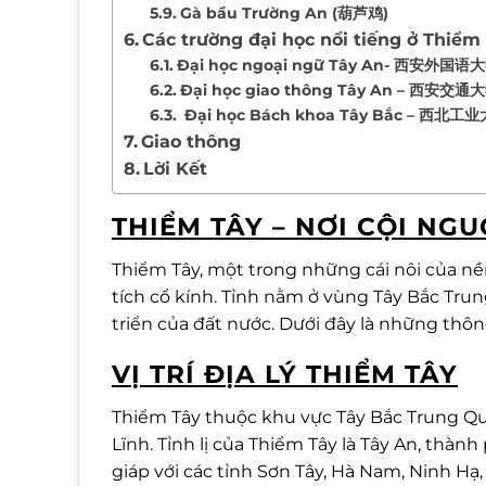
Gà bầu Trường An (葫芦鸡)
Các trường đại học nổi tiếng ở Thiểm
Đại học ngoại ngữ Tây An- 西安外国语
Đại học giao thông Tây An – 西安交通
Đại học Bách khoa Tây Bắc – 西北工
Giao thông
Lời Kết
THIỂM TÂY – NƠI CỘI N
Thiểm Tây, một trong những cái nôi của nền
tích cổ kính. Tỉnh nằm ở vùng Tây Bắc Trun
triển của đất nước. Dưới đây là những thô
VỊ TRÍ ĐỊA LÝ THIỂM TÂY
Thiểm Tây thuộc khu vực Tây Bắc Trung Q
Lĩnh. Tỉnh lị của Thiểm Tây là Tây An, thành
giáp với các tỉnh Sơn Tây, Hà Nam, Ninh Hạ,