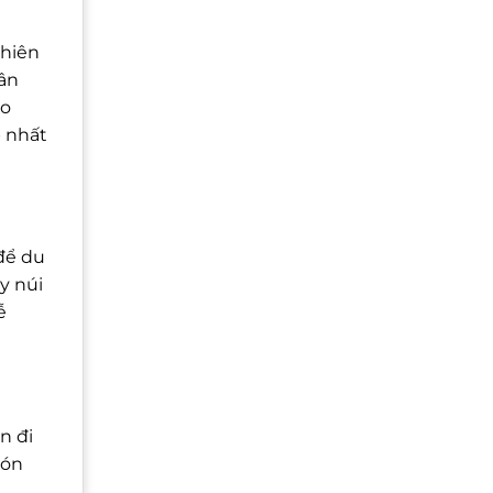
nhiên
Vân
ào
p nhất
 để du
y núi
ễ
n đi
đón