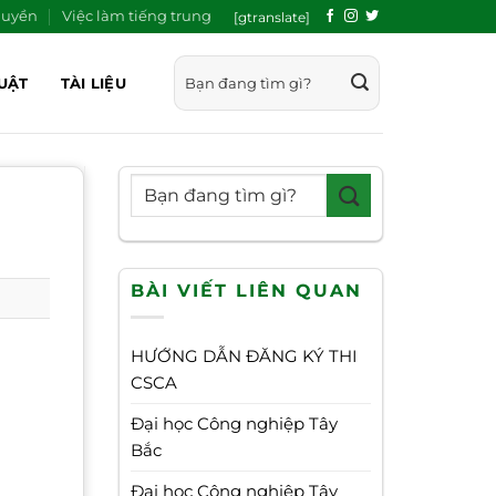
quyền
Việc làm tiếng trung
[gtranslate]
UẬT
TÀI LIỆU
BÀI VIẾT LIÊN QUAN
HƯỚNG DẪN ĐĂNG KÝ THI
CSCA
Đại học Công nghiệp Tây
Bắc
Đại học Công nghiệp Tây