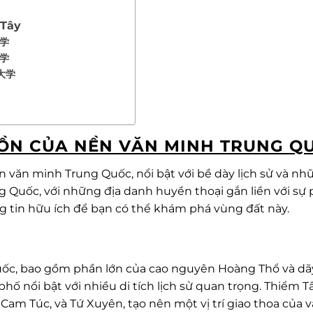
 Tây
大学
大学
业大学
GUỒN CỦA NỀN VĂN MINH TRUNG Q
 văn minh Trung Quốc, nổi bật với bề dày lịch sử và nh
g Quốc, với những địa danh huyền thoại gắn liền với sự 
ng tin hữu ích để bạn có thể khám phá vùng đất này.
uốc, bao gồm phần lớn của cao nguyên Hoàng Thổ và dã
 phố nổi bật với nhiều di tích lịch sử quan trọng. Thiểm T
 Cam Túc, và Tứ Xuyên, tạo nên một vị trí giao thoa của 