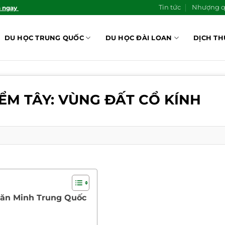
Tin tức
Nhượng 
n ngay
DU HỌC TRUNG QUỐC
DU HỌC ĐÀI LOAN
DỊCH TH
IỂM TÂY: VÙNG ĐẤT CỔ KÍNH
Văn Minh Trung Quốc