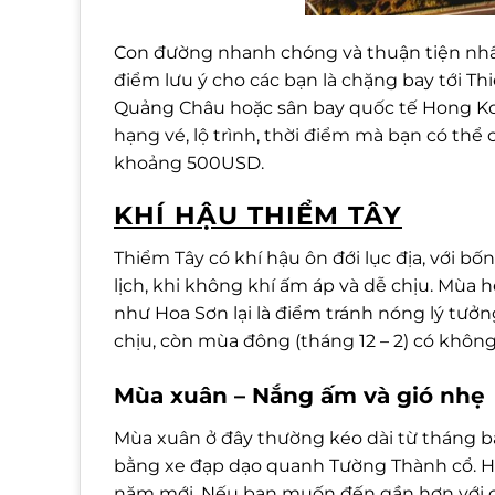
Con đường nhanh chóng và thuận tiện nhấ
điểm lưu ý cho các bạn là chặng bay tới T
Quảng Châu hoặc sân bay quốc tế Hong Kong
hạng vé, lộ trình, thời điểm mà bạn có thể
khoảng 500USD.
KHÍ HẬU THIỂM TÂY
Thiểm Tây có khí hậu ôn đới lục địa, với bốn
lịch, khi không khí ấm áp và dễ chịu. Mùa 
như Hoa Sơn lại là điểm tránh nóng lý tưởn
chịu, còn mùa đông (tháng 12 – 2) có không
Mùa xuân – Nắng ấm và gió nhẹ
Mùa xuân ở đây thường kéo dài từ tháng b
bằng xe đạp dạo quanh Tường Thành cổ. Hơ
năm mới. Nếu bạn muốn đến gần hơn với cu