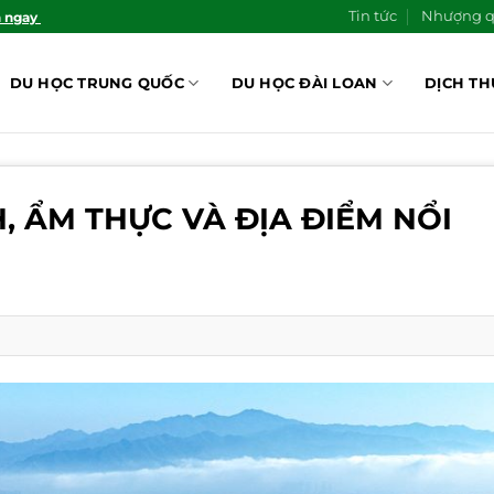
Tin tức
Nhượng 
n ngay
DU HỌC TRUNG QUỐC
DU HỌC ĐÀI LOAN
DỊCH TH
, ẨM THỰC VÀ ĐỊA ĐIỂM NỔI