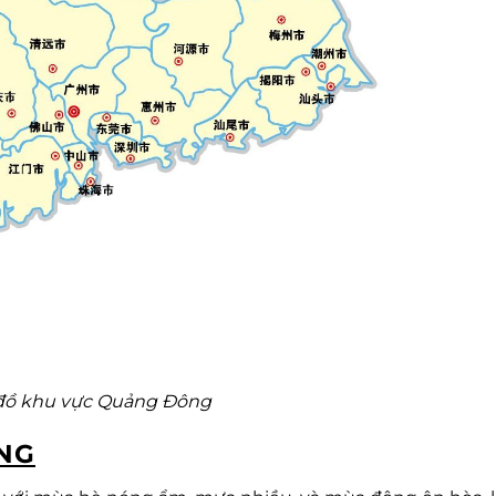
đồ khu vực Quảng Đông
NG