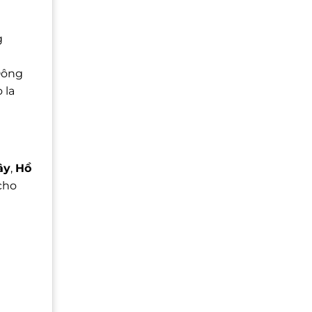
g
 Đông
 la
ây
,
Hồ
 cho