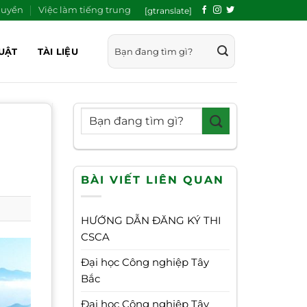
quyền
Việc làm tiếng trung
[gtranslate]
UẬT
TÀI LIỆU
BÀI VIẾT LIÊN QUAN
HƯỚNG DẪN ĐĂNG KÝ THI
CSCA
Đại học Công nghiệp Tây
Bắc
Đại học Công nghiệp Tây