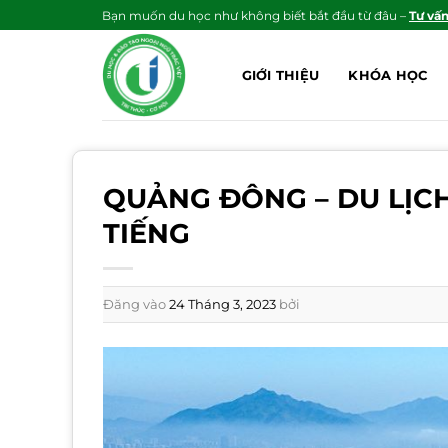
Bỏ
Bạn muốn du học như không biết bắt đầu từ đâu –
Tư vấ
qua
nội
GIỚI THIỆU
KHÓA HỌC
dung
QUẢNG ĐÔNG – DU LỊCH
TIẾNG
Đăng vào
24 Tháng 3, 2023
bởi