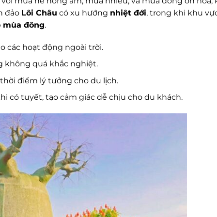
với mùa hè nóng ẩm, mưa nhiều, và mùa đông ôn hòa, 
án đảo
Lôi Châu
có xu hướng
nhiệt đới
, trong khi khu vự
o mùa đông
.
o các hoạt động ngoài trời.
ng không quá khắc nghiệt.
à thời điểm lý tưởng cho du lịch.
t khi có tuyết, tạo cảm giác dễ chịu cho du khách.