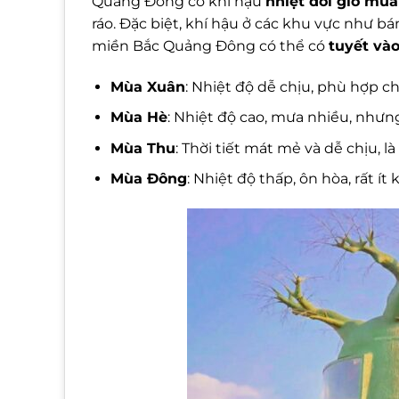
Quảng Đông có khí hậu
nhiệt đới gió mùa
ráo. Đặc biệt, khí hậu ở các khu vực như b
miền Bắc Quảng Đông có thể có
tuyết và
Mùa Xuân
: Nhiệt độ dễ chịu, phù hợp ch
Mùa Hè
: Nhiệt độ cao, mưa nhiều, như
Mùa Thu
: Thời tiết mát mẻ và dễ chịu, l
Mùa Đông
: Nhiệt độ thấp, ôn hòa, rất í