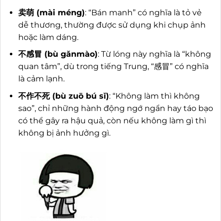
卖萌 (mài méng)
: “Bán manh” có nghĩa là tỏ vẻ
dễ thương, thường được sử dụng khi chụp ảnh
hoặc làm dáng.
不感冒 (bù gǎnmào)
: Từ lóng này nghĩa là “không
quan tâm”, dù trong tiếng Trung, “感冒” có nghĩa
là cảm lạnh.
不作不死 (bù zuō bú sǐ)
: “Không làm thì không
sao”, chỉ những hành động ngớ ngẩn hay táo bạo
có thể gây ra hậu quả, còn nếu không làm gì thì
không bị ảnh hưởng gì.