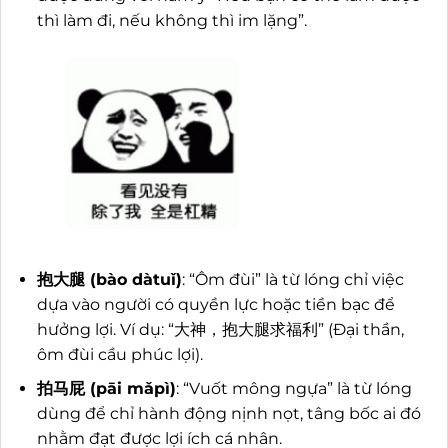
thì làm đi, nếu không thì im lặng”.
抱大腿 (bào dàtuǐ)
: “Ôm đùi” là từ lóng chỉ việc
dựa vào người có quyền lực hoặc tiền bạc để
hưởng lợi. Ví dụ: “大神，抱大腿求福利” (Đại thần,
ôm đùi cầu phúc lợi).
拍马屁 (pāi mǎpì)
: “Vuốt mông ngựa” là từ lóng
dùng để chỉ hành động nịnh nọt, tâng bốc ai đó
nhằm đạt được lợi ích cá nhân.