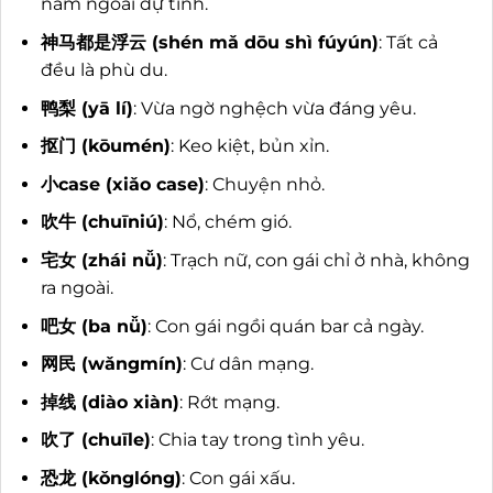
nằm ngoài dự tính.
神马都是浮云 (shén mǎ dōu shì fúyún)
: Tất cả
đều là phù du.
鸭梨 (yā lí)
: Vừa ngờ nghệch vừa đáng yêu.
抠门 (kōumén)
: Keo kiệt, bủn xỉn.
小case (xiǎo case)
: Chuyện nhỏ.
吹牛 (chuīniú)
: Nổ, chém gió.
宅女 (zhái nǚ)
: Trạch nữ, con gái chỉ ở nhà, không
ra ngoài.
吧女 (ba nǚ)
: Con gái ngồi quán bar cả ngày.
网民 (wǎngmín)
: Cư dân mạng.
掉线 (diào xiàn)
: Rớt mạng.
吹了 (chuīle)
: Chia tay trong tình yêu.
恐龙 (kǒnglóng)
: Con gái xấu.