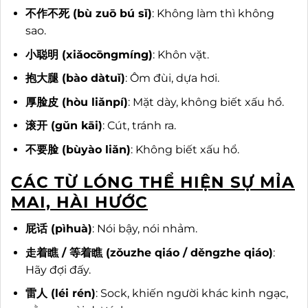
不作不死 (bù zuō bú sǐ)
: Không làm thì không
sao.
小聪明 (xiǎocōngmíng)
: Khôn vặt.
抱大腿 (bào dàtuǐ)
: Ôm đùi, dựa hơi.
厚脸皮 (hòu liǎnpí)
: Mặt dày, không biết xấu hổ.
滚开 (gǔn kāi)
: Cút, tránh ra.
不要脸 (bùyào liǎn)
: Không biết xấu hổ.
CÁC TỪ LÓNG THỂ HIỆN SỰ MỈA
MAI, HÀI HƯỚC
屁话 (pìhuà)
: Nói bậy, nói nhảm.
走着瞧 / 等着瞧 (zǒuzhe qiáo / děngzhe qiáo)
:
Hãy đợi đấy.
雷人 (léi rén)
: Sock, khiến người khác kinh ngạc,