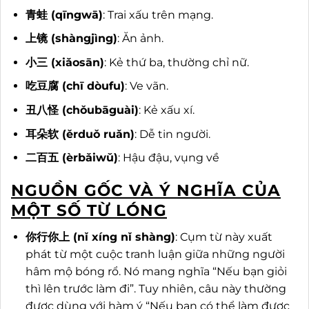
青蛙 (qīngwā)
: Trai xấu trên mạng.
上镜 (shàngjìng)
: Ăn ảnh.
小三 (xiǎosān)
: Kẻ thứ ba, thường chỉ nữ.
吃豆腐 (chī dòufu)
: Ve vãn.
丑八怪 (chǒubāguài)
: Kẻ xấu xí.
耳朵软 (ěrduǒ ruǎn)
: Dễ tin người.
二百五 (èrbǎiwǔ)
: Hậu đậu, vụng về
NGUỒN GỐC VÀ Ý NGHĨA CỦA
MỘT SỐ TỪ LÓNG
你行你上 (nǐ xíng nǐ shàng)
: Cụm từ này xuất
phát từ một cuộc tranh luận giữa những người
hâm mộ bóng rổ. Nó mang nghĩa “Nếu bạn giỏi
thì lên trước làm đi”. Tuy nhiên, câu này thường
được dùng với hàm ý “Nếu bạn có thể làm được