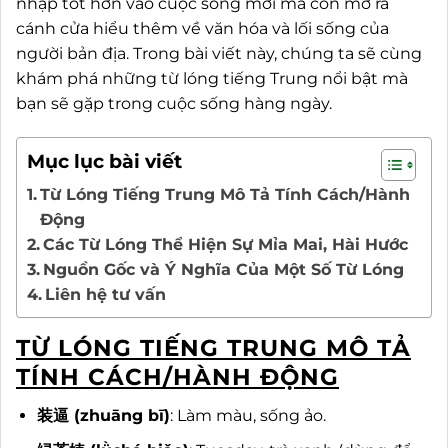
nhập tốt hơn vào cuộc sống mới mà còn mở ra
cánh cửa hiểu thêm về văn hóa và lối sống của
người bản địa. Trong bài viết này, chúng ta sẽ cùng
khám phá những từ lóng tiếng Trung nổi bật mà
bạn sẽ gặp trong cuộc sống hàng ngày.
Mục lục bài viết
Từ Lóng Tiếng Trung Mô Tả Tính Cách/Hành
Động
Các Từ Lóng Thể Hiện Sự Mỉa Mai, Hài Hước
Nguồn Gốc và Ý Nghĩa Của Một Số Từ Lóng
Liên hệ tư vấn
TỪ LÓNG TIẾNG TRUNG MÔ TẢ
TÍNH CÁCH/HÀNH ĐỘNG
装逼 (zhuāng bī)
: Làm màu, sống ảo.