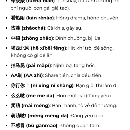
绿茶婊 (lǜchá biǎo)
: Tuesday, trà xanh (dùng để
chỉ người con gái giả tạo).
看热闹 (kàn rènào)
: Hóng drama, hóng chuyện.
找茬 (zhǎochá)
: Cà khịa, gây sự.
中招 (zhōng zhāo)
: Dính chưởng, bị lừa.
喝西北风 (hē xīběi fēng)
: Hít khí trời để sống,
không có gì để ăn.
拍马屁 (pāi mǎpì)
: Nịnh bợ, tâng bốc.
AA制 (AA zhì)
: Share tiền, chia đều tiền.
你行你上 (nǐ xíng nǐ shàng)
: Bạn giỏi thì làm đi.
么么哒 (me me dá)
: Hôn một cái (đáng yêu).
卖萌 (mài méng)
: Bán manh, tỏ vẻ dễ thương.
萌萌哒! (méng méng dá)
: Đáng yêu quá.
不感冒 (bù gǎnmào)
: Không quan tâm.