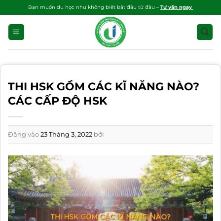
Bỏ
Bạn muốn du học như không biết bắt đầu từ đâu –
Tư vấn ngay
qua
nội
dung
THI HSK GỒM CÁC KĨ NĂNG NÀO?
CÁC CẤP ĐỘ HSK
Đăng vào
23 Tháng 3, 2022
bởi